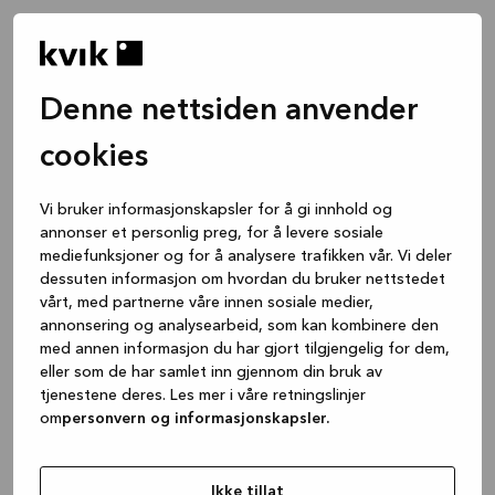
Denne nettsiden anvender
cookies
Vi bruker informasjonskapsler for å gi innhold og
annonser et personlig preg, for å levere sosiale
mediefunksjoner og for å analysere trafikken vår. Vi deler
dessuten informasjon om hvordan du bruker nettstedet
vårt, med partnerne våre innen sosiale medier,
annonsering og analysearbeid, som kan kombinere den
med annen informasjon du har gjort tilgjengelig for dem,
eller som de har samlet inn gjennom din bruk av
tjenestene deres. Les mer i våre retningslinjer
om
personvern og informasjonskapsler.
Application error: a client-side exception has occurred
while
loading
www.kvik.no
(see the browser console for more
Ikke tillat