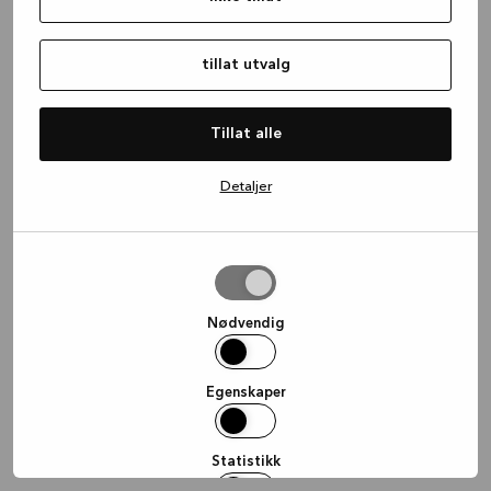
information)
.
tillat utvalg
Tillat alle
Detaljer
tillat
utvalg
Nødvendig
Egenskaper
Statistikk