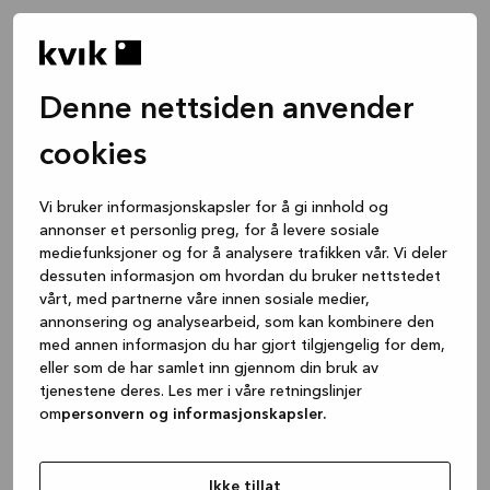
Denne nettsiden anvender
cookies
Vi bruker informasjonskapsler for å gi innhold og
annonser et personlig preg, for å levere sosiale
mediefunksjoner og for å analysere trafikken vår. Vi deler
dessuten informasjon om hvordan du bruker nettstedet
vårt, med partnerne våre innen sosiale medier,
annonsering og analysearbeid, som kan kombinere den
med annen informasjon du har gjort tilgjengelig for dem,
eller som de har samlet inn gjennom din bruk av
tjenestene deres. Les mer i våre retningslinjer
om
personvern og informasjonskapsler.
Application error: a client-side exception has occurred
while
loading
www.kvik.no
(see the browser console for more
Ikke tillat