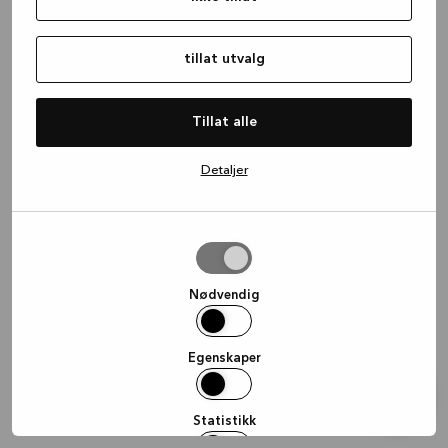
information)
.
tillat utvalg
Tillat alle
Detaljer
tillat
utvalg
Nødvendig
Egenskaper
Statistikk